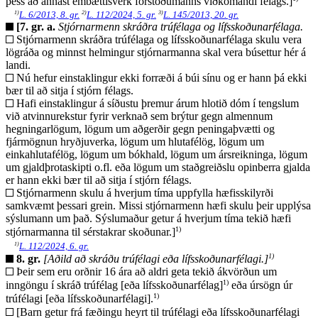
þess að annast embættisverk forstöðumanns viðkomandi félags.]
1)
2)
3)
L. 6/2013, 8. gr.
L. 112/2024, 5. gr.
L. 145/2013, 20. gr.
[7. gr. a.
Stjórnarmenn skráðra trúfélaga og lífsskoðunarfélaga.
Stjórnarmenn skráðra trúfélaga og lífsskoðunarfélaga skulu vera
lögráða og minnst helmingur stjórnarmanna skal vera búsettur hér á
landi.
Nú hefur einstaklingur ekki forræði á búi sínu og er hann þá ekki
bær til að sitja í stjórn félags.
Hafi einstaklingur á síðustu þremur árum hlotið dóm í tengslum
við atvinnurekstur fyrir verknað sem brýtur gegn almennum
hegningarlögum, lögum um aðgerðir gegn peningaþvætti og
fjármögnun hryðjuverka, lögum um hlutafélög, lögum um
einkahlutafélög, lögum um bókhald, lögum um ársreikninga, lögum
um gjaldþrotaskipti o.fl. eða lögum um staðgreiðslu opinberra gjalda
er hann ekki bær til að sitja í stjórn félags.
Stjórnarmenn skulu á hverjum tíma uppfylla hæfisskilyrði
samkvæmt þessari grein. Missi stjórnarmenn hæfi skulu þeir upplýsa
sýslumann um það. Sýslumaður getur á hverjum tíma tekið hæfi
1)
stjórnarmanna til sérstakrar skoðunar.]
1)
L. 112/2024, 6. gr.
1)
8. gr.
[Aðild að skráðu trúfélagi eða lífsskoðunarfélagi.]
Þeir sem eru orðnir 16 ára að aldri geta tekið ákvörðun um
1)
inngöngu í skráð trúfélag [eða lífsskoðunarfélag]
eða úrsögn úr
1)
trúfélagi [eða lífsskoðunarfélagi].
[Barn getur frá fæðingu heyrt til trúfélagi eða lífsskoðunarfélagi