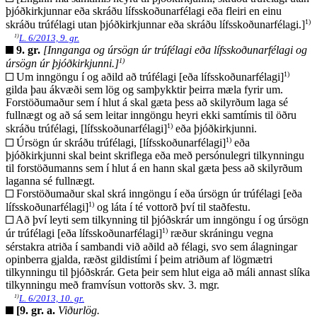
þjóðkirkjunnar eða skráðu lífsskoðunarfélagi eða fleiri en einu
1)
skráðu trúfélagi utan þjóðkirkjunnar eða skráðu lífsskoðunarfélagi.]
1)
L. 6/2013, 9. gr.
9. gr.
[Innganga og úrsögn úr trúfélagi eða lífsskoðunarfélagi og
1)
úrsögn úr þjóðkirkjunni.]
1)
Um inngöngu í og aðild að trúfélagi [eða lífsskoðunarfélagi]
gilda þau ákvæði sem lög og samþykktir þeirra mæla fyrir um.
Forstöðumaður sem í hlut á skal gæta þess að skilyrðum laga sé
fullnægt og að sá sem leitar inngöngu heyri ekki samtímis til öðru
1)
skráðu trúfélagi, [lífsskoðunarfélagi]
eða þjóðkirkjunni.
1)
Úrsögn úr skráðu trúfélagi, [lífsskoðunarfélagi]
eða
þjóðkirkjunni skal beint skriflega eða með persónulegri tilkynningu
til forstöðumanns sem í hlut á en hann skal gæta þess að skilyrðum
laganna sé fullnægt.
Forstöðumaður skal skrá inngöngu í eða úrsögn úr trúfélagi [eða
1)
lífsskoðunarfélagi]
og láta í té vottorð því til staðfestu.
Að því leyti sem tilkynning til þjóðskrár um inngöngu í og úrsögn
1)
úr trúfélagi [eða lífsskoðunarfélagi]
ræður skráningu vegna
sérstakra atriða í sambandi við aðild að félagi, svo sem álagningar
opinberra gjalda, ræðst gildistími í þeim atriðum af lögmætri
tilkynningu til þjóðskrár. Geta þeir sem hlut eiga að máli annast slíka
tilkynningu með framvísun vottorðs skv. 3. mgr.
1)
L. 6/2013, 10. gr.
[9. gr. a.
Viðurlög.