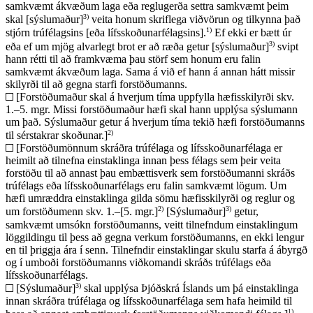
samkvæmt ákvæðum laga eða reglugerða settra samkvæmt þeim
3)
skal [sýslumaður]
veita honum skriflega viðvörun og tilkynna það
1)
stjórn trúfélagsins [eða lífsskoðunarfélagsins].
Ef ekki er bætt úr
3)
eða ef um mjög alvarlegt brot er að ræða getur [sýslumaður]
svipt
hann rétti til að framkvæma þau störf sem honum eru falin
samkvæmt ákvæðum laga. Sama á við ef hann á annan hátt missir
skilyrði til að gegna starfi forstöðumanns.
[Forstöðumaður skal á hverjum tíma uppfylla hæfisskilyrði skv.
1.–5. mgr. Missi forstöðumaður hæfi skal hann upplýsa sýslumann
um það. Sýslumaður getur á hverjum tíma tekið hæfi forstöðumanns
2)
til sérstakrar skoðunar.]
[Forstöðumönnum skráðra trúfélaga og lífsskoðunarfélaga er
heimilt að tilnefna einstaklinga innan þess félags sem þeir veita
forstöðu til að annast þau embættisverk sem forstöðumanni skráðs
trúfélags eða lífsskoðunarfélags eru falin samkvæmt lögum. Um
hæfi umræddra einstaklinga gilda sömu hæfisskilyrði og reglur og
2)
3)
um forstöðumenn skv. 1.–[5. mgr.]
[Sýslumaður]
getur,
samkvæmt umsókn forstöðumanns, veitt tilnefndum einstaklingum
löggildingu til þess að gegna verkum forstöðumanns, en ekki lengur
en til þriggja ára í senn. Tilnefndir einstaklingar skulu starfa á ábyrgð
og í umboði forstöðumanns viðkomandi skráðs trúfélags eða
lífsskoðunarfélags.
3)
[Sýslumaður]
skal upplýsa Þjóðskrá Íslands um þá einstaklinga
innan skráðra trúfélaga og lífsskoðunarfélaga sem hafa heimild til
1)