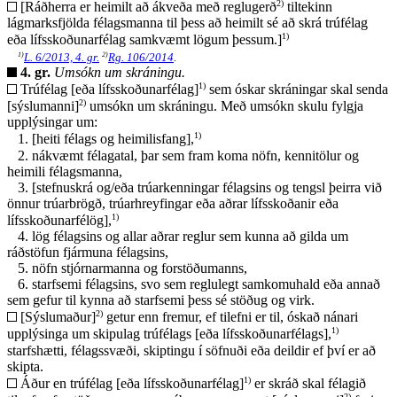
2)
[Ráðherra er heimilt að ákveða með reglugerð
tiltekinn
lágmarksfjölda félagsmanna til þess að heimilt sé að skrá trúfélag
1)
eða lífsskoðunarfélag samkvæmt lögum þessum.]
1)
2)
L. 6/2013, 4. gr.
Rg. 106/2014
.
4. gr.
Umsókn um skráningu.
1)
Trúfélag [eða lífsskoðunarfélag]
sem óskar skráningar skal senda
2)
[sýslumanni]
umsókn um skráningu. Með umsókn skulu fylgja
upplýsingar um:
1)
1.
[heiti félags og heimilisfang],
2.
nákvæmt félagatal, þar sem fram koma nöfn, kennitölur og
heimili félagsmanna,
3.
[stefnuskrá og/eða trúarkenningar félagsins og tengsl þeirra við
önnur trúarbrögð, trúarhreyfingar eða aðrar lífsskoðanir eða
1)
lífsskoðunarfélög],
4.
lög félagsins og allar aðrar reglur sem kunna að gilda um
ráðstöfun fjármuna félagsins,
5.
nöfn stjórnarmanna og forstöðumanns,
6.
starfsemi félagsins, svo sem reglulegt samkomuhald eða annað
sem gefur til kynna að starfsemi þess sé stöðug og virk.
2)
[Sýslumaður]
getur enn fremur, ef tilefni er til, óskað nánari
1)
upplýsinga um skipulag trúfélags [eða lífsskoðunarfélags],
starfshætti, félagssvæði, skiptingu í söfnuði eða deildir ef því er að
skipta.
1)
Áður en trúfélag [eða lífsskoðunarfélag]
er skráð skal félagið
2)