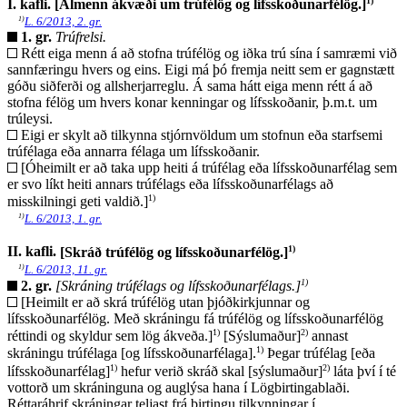
1)
I. kafli.
[Almenn ákvæði um trúfélög og lífsskoðunarfélög.]
1)
L. 6/2013, 2. gr.
1. gr.
Trúfrelsi.
Rétt eiga menn á að stofna trúfélög og iðka trú sína í samræmi við
sannfæringu hvers og eins. Eigi má þó fremja neitt sem er gagnstætt
góðu siðferði og allsherjarreglu. Á sama hátt eiga menn rétt á að
stofna félög um hvers konar kenningar og lífsskoðanir, þ.m.t. um
trúleysi.
Eigi er skylt að tilkynna stjórnvöldum um stofnun eða starfsemi
trúfélaga eða annarra félaga um lífsskoðanir.
[Óheimilt er að taka upp heiti á trúfélag eða lífsskoðunarfélag sem
er svo líkt heiti annars trúfélags eða lífsskoðunarfélags að
1)
misskilningi geti valdið.]
1)
L. 6/2013, 1. gr.
1)
II. kafli.
[Skráð trúfélög og lífsskoðunarfélög.]
1)
L. 6/2013, 11. gr.
1)
2. gr.
[Skráning trúfélags og lífsskoðunarfélags.]
[Heimilt er að skrá trúfélög utan þjóðkirkjunnar og
lífsskoðunarfélög. Með skráningu fá trúfélög og lífsskoðunarfélög
1)
2)
réttindi og skyldur sem lög ákveða.]
[Sýslumaður]
annast
1)
skráningu trúfélaga [og lífsskoðunarfélaga].
Þegar trúfélag [eða
1)
2)
lífsskoðunarfélag]
hefur verið skráð skal [sýslumaður]
láta því í té
vottorð um skráninguna og auglýsa hana í Lögbirtingablaði.
Réttaráhrif skráningar teljast frá birtingu tilkynningar í