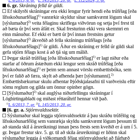
L. 6/2013, 6. gr.
L. 145/2013, 20. gr.
L. 112/2024, 3. gr.
6. gr.
Skráning felld úr gildi.
Ef skilyrði skráningar eru ekki lengur fyrir hendi eða trúfélag [eða
1)
lífsskoðunarfélag]
vanrækir skyldur sínar samkvæmt lögum skal
2)
[sýslumaður]
veita félaginu skriflega viðvörun og setja því frest til
að bæta úr því sem áfátt er. Skal fresturinn ekki vera skemmri en
einn mánuður. Ef ekki er bætt úr því innan frestsins getur
2)
[sýslumaður]
ákveðið að fella skráningu trúfélags [eða
1)
lífsskoðunarfélags]
úr gildi. Áður en skráning er felld úr gildi skal
gefa stjórn félags kost á að tjá sig um málið.
1)
Þegar skráð trúfélag [eða lífsskoðunarfélag]
er lagt niður eða
starfar af öðrum ástæðum ekki lengur sem skráð trúfélag [eða
1)
lífsskoðunarfélag]
er þeim sem annast vörslu embættisbóka, sem
2)
því er falið að færa, skylt að afhenda þær [sýslumanni].
Embættisbækurnar skulu afhentar Þjóðskjalasafni til varðveislu eftir
sömu reglum og gilda um önnur opinber gögn.
2)
[Sýslumaður]
skal auglýsa niðurfellingu skráningar í
Lögbirtingablaði og miðast réttaráhrif hennar við það.
1)
2)
L. 6/2013, 7. gr.
L. 145/2013, 20. gr.
[6. gr. a.
Stjórnvaldssektir.
Sýslumaður skal leggja stjórnvaldssektir á þau skráðu trúfélög og
lífsskoðunarfélög sem vanrækja skyldu samkvæmt lögum þessum til
að standa skil á ársreikningi innan þess frests sem kveðið er á um í 5.
gr. Þegar frestur skv. 5. gr. til að skila ársreikningi er liðinn skal
sýslumaður leggja á viðkomandi félag stjórnvaldssekt að fjárhæð