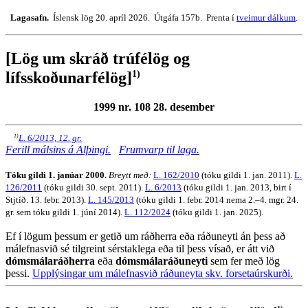
Lagasafn.
Íslensk lög 20. apríl 2026. Útgáfa 157b. Prenta í
tveimur dálkum
.
[Lög um skráð trúfélög og
1)
lífsskoðunarfélög]
1999 nr. 108 28. desember
1)
L. 6/2013, 12. gr.
Ferill málsins á Alþingi.
Frumvarp til laga.
Tóku gildi 1. janúar 2000.
Breytt með:
L. 162/2010
(tóku gildi 1. jan. 2011).
L.
126/2011
(tóku gildi 30. sept. 2011).
L. 6/2013
(tóku gildi 1. jan. 2013, birt í
Stjtíð. 13. febr. 2013).
L. 145/2013
(tóku gildi 1. febr. 2014 nema 2.–4. mgr. 24.
gr. sem tóku gildi 1. júní 2014).
L. 112/2024
(tóku gildi 1. jan. 2025).
Ef í lögum þessum er getið um ráðherra eða ráðuneyti án þess að
málefnasvið sé tilgreint sérstaklega eða til þess vísað, er átt við
dómsmálaráðherra
eða
dómsmálaráðuneyti
sem fer með lög
þessi.
Upplýsingar um málefnasvið ráðuneyta skv. forsetaúrskurði.