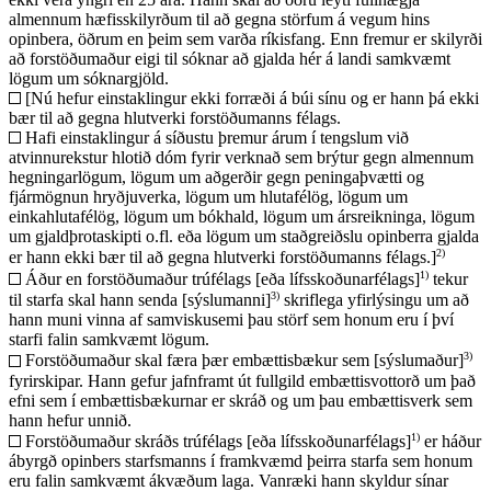
almennum hæfisskilyrðum til að gegna störfum á vegum hins
opinbera, öðrum en þeim sem varða ríkisfang. Enn fremur er skilyrði
að forstöðumaður eigi til sóknar að gjalda hér á landi samkvæmt
lögum um sóknargjöld.
[Nú hefur einstaklingur ekki forræði á búi sínu og er hann þá ekki
bær til að gegna hlutverki forstöðumanns félags.
Hafi einstaklingur á síðustu þremur árum í tengslum við
atvinnurekstur hlotið dóm fyrir verknað sem brýtur gegn almennum
hegningarlögum, lögum um aðgerðir gegn peningaþvætti og
fjármögnun hryðjuverka, lögum um hlutafélög, lögum um
einkahlutafélög, lögum um bókhald, lögum um ársreikninga, lögum
um gjaldþrotaskipti o.fl. eða lögum um staðgreiðslu opinberra gjalda
2)
er hann ekki bær til að gegna hlutverki forstöðumanns félags.]
1)
Áður en forstöðumaður trúfélags [eða lífsskoðunarfélags]
tekur
3)
til starfa skal hann senda [sýslumanni]
skriflega yfirlýsingu um að
hann muni vinna af samviskusemi þau störf sem honum eru í því
starfi falin samkvæmt lögum.
3)
Forstöðumaður skal færa þær embættisbækur sem [sýslumaður]
fyrirskipar. Hann gefur jafnframt út fullgild embættisvottorð um það
efni sem í embættisbækurnar er skráð og um þau embættisverk sem
hann hefur unnið.
1)
Forstöðumaður skráðs trúfélags [eða lífsskoðunarfélags]
er háður
ábyrgð opinbers starfsmanns í framkvæmd þeirra starfa sem honum
eru falin samkvæmt ákvæðum laga. Vanræki hann skyldur sínar