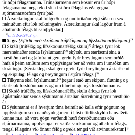
úr hópi félagsmanna. Trúnaðarmenn sem kosnir eru úr hópi
félagsmanna mega ekki sitja í stjórn félagsins eða gegna
stjórnunarstörfum fyrir það.
Ársreikningur skal fullgerður og undirritaður eigi síðar en sex
mánuðum eftir lok reikningsárs. Ársreikningur skal lagður fram á
aðalfundi félags til samþykktar.]
1)
L. 112/2024, 2. gr.
1)
5. gr.
[Eftirlit með skráðum trúfélögum og lífsskoðunarfélögum.]
1)
Skráð [trúfélög og lífsskoðunarfélög skulu]
árlega fyrir lok
2)
marsmánaðar senda [sýslumanni]
skýrslu um starfsemi sína á
næstliðnu ári og jafnframt gera grein fyrir breytingum sem orðið
hafa á þeim atriðum sem upplýsingar ber að veita um í umsókn um
skráningu. [Sérstaklega skal gera grein fyrir breytingum á starfsemi
3)
og skipulagi félags og breytingum í stjórn félags.]
2)
Tilkynna skal [sýslumanni]
þegar í stað um skipun, flutning og
starfslok forstöðumanns og um tilnefningu nýs forstöðumanns.
[Skráð trúfélög og lífsskoðunarfélög skulu árlega fyrir lok
ágústmánaðar senda sýslumanni áritaðan ársreikning fyrir næstliðið
ár.
Sýslumanni er á hverjum tíma heimilt að kalla eftir gögnum og
upplýsingum sem nauðsynlegar eru í ljósi eftirlitsskyldu hans. Þetta
kunna m.a. að vera gögn varðandi hæfi forstöðumanns eða
stjórnarmanna, upplýsingar er varða samkomur og athafnir félags,
3)
tengsl félagsins við önnur félög og/eða tengsl við atvinnurekstur.]
1)
2)
3)