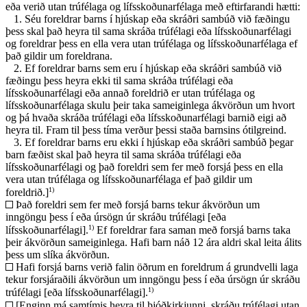
eða verið utan trúfélaga og lífsskoðunarfélaga með eftirfarandi hætti:
1.
Séu foreldrar barns í hjúskap eða skráðri sambúð við fæðingu
þess skal það heyra til sama skráða trúfélagi eða lífsskoðunarfélagi
og foreldrar þess en ella vera utan trúfélaga og lífsskoðunarfélaga ef
það gildir um foreldrana.
2.
Ef foreldrar barns sem eru í hjúskap eða skráðri sambúð við
fæðingu þess heyra ekki til sama skráða trúfélagi eða
lífsskoðunarfélagi eða annað foreldrið er utan trúfélaga og
lífsskoðunarfélaga skulu þeir taka sameiginlega ákvörðun um hvort
og þá hvaða skráða trúfélagi eða lífsskoðunarfélagi barnið eigi að
heyra til. Fram til þess tíma verður þessi staða barnsins ótilgreind.
3.
Ef foreldrar barns eru ekki í hjúskap eða skráðri sambúð þegar
barn fæðist skal það heyra til sama skráða trúfélagi eða
lífsskoðunarfélagi og það foreldri sem fer með forsjá þess en ella
vera utan trúfélaga og lífsskoðunarfélaga ef það gildir um
1)
foreldrið.]
Það foreldri sem fer með forsjá barns tekur ákvörðun um
inngöngu þess í eða úrsögn úr skráðu trúfélagi [eða
1)
lífsskoðunarfélagi].
Ef foreldrar fara saman með forsjá barns taka
þeir ákvörðun sameiginlega. Hafi barn náð 12 ára aldri skal leita álits
þess um slíka ákvörðun.
Hafi forsjá barns verið falin öðrum en foreldrum á grundvelli laga
tekur forsjáraðili ákvörðun um inngöngu þess í eða úrsögn úr skráðu
1)
trúfélagi [eða lífsskoðunarfélagi].
[Enginn má samtímis heyra til þjóðkirkjunni, skráðu trúfélagi utan