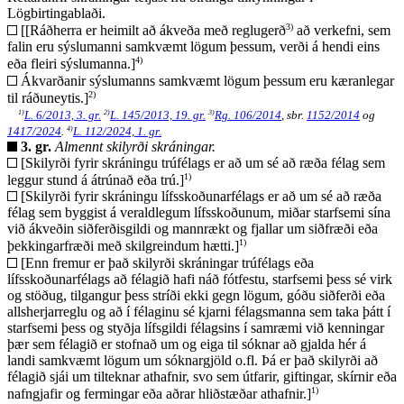
Lögbirtingablaði.
3)
[[Ráðherra er heimilt að ákveða með reglugerð
að verkefni, sem
falin eru sýslumanni samkvæmt lögum þessum, verði á hendi eins
4)
eða fleiri sýslumanna.]
Ákvarðanir sýslumanns samkvæmt lögum þessum eru kæranlegar
2)
til ráðuneytis.]
1)
2)
3)
L. 6/2013, 3. gr.
L. 145/2013, 19. gr.
Rg. 106/2014
, sbr.
1152/2014
og
4)
1417/2024
.
L. 112/2024, 1. gr.
3. gr.
Almennt skilyrði skráningar.
[Skilyrði fyrir skráningu trúfélags er að um sé að ræða félag sem
1)
leggur stund á átrúnað eða trú.]
[Skilyrði fyrir skráningu lífsskoðunarfélags er að um sé að ræða
félag sem byggist á veraldlegum lífsskoðunum, miðar starfsemi sína
við ákveðin siðferðisgildi og mannrækt og fjallar um siðfræði eða
1)
þekkingarfræði með skilgreindum hætti.]
[Enn fremur er það skilyrði skráningar trúfélags eða
lífsskoðunarfélags að félagið hafi náð fótfestu, starfsemi þess sé virk
og stöðug, tilgangur þess stríði ekki gegn lögum, góðu siðferði eða
allsherjarreglu og að í félaginu sé kjarni félagsmanna sem taka þátt í
starfsemi þess og styðja lífsgildi félagsins í samræmi við kenningar
þær sem félagið er stofnað um og eiga til sóknar að gjalda hér á
landi samkvæmt lögum um sóknargjöld o.fl. Þá er það skilyrði að
félagið sjái um tilteknar athafnir, svo sem útfarir, giftingar, skírnir eða
1)
nafngjafir og fermingar eða aðrar hliðstæðar athafnir.]