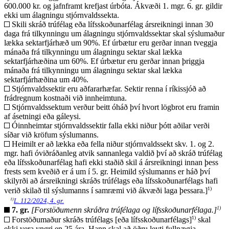
600.000 kr. og jafnframt krefjast úrbóta. Ákvæði 1. mgr. 6. gr. gildir
ekki um álagningu stjórnvaldssekta.
Skili skráð trúfélag eða lífsskoðunarfélag ársreikningi innan 30
daga frá tilkynningu um álagningu stjórnvaldssektar skal sýslumaður
lækka sektarfjárhæð um 90%. Ef úrbætur eru gerðar innan tveggja
mánaða frá tilkynningu um álagningu sektar skal lækka
sektarfjárhæðina um 60%. Ef úrbætur eru gerðar innan þriggja
mánaða frá tilkynningu um álagningu sektar skal lækka
sektarfjárhæðina um 40%.
Stjórnvaldssektir eru aðfararhæfar. Sektir renna í ríkissjóð að
frádregnum kostnaði við innheimtuna.
Stjórnvaldssektum verður beitt óháð því hvort lögbrot eru framin
af ásetningi eða gáleysi.
Óinnheimtar stjórnvaldssektir falla ekki niður þótt aðilar verði
síðar við kröfum sýslumanns.
Heimilt er að lækka eða fella niður stjórnvaldssekt skv. 1. og 2.
mgr. hafi óviðráðanleg atvik sannanlega valdið því að skráð trúfélag
eða lífsskoðunarfélag hafi ekki staðið skil á ársreikningi innan þess
frests sem kveðið er á um í 5. gr. Heimild sýslumanns er háð því
skilyrði að ársreikningi skráðs trúfélags eða lífsskoðunarfélags hafi
1)
verið skilað til sýslumanns í samræmi við ákvæði laga þessara.]
1)
L. 112/2024, 4. gr.
1)
7. gr.
[Forstöðumenn skráðra trúfélaga og lífsskoðunarfélaga.]
1)
Forstöðumaður skráðs trúfélags [eða lífsskoðunarfélags]
skal
ekki vera yngri en 25 ára. Hann skal að öðru leyti fullnægja