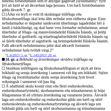
tilnefna forstöðumann sem er ábyrgur gagnvart [sýslumanni]
fyrir
því að farið sé að ákvæðum laga þessara. Um hæfi forstöðumanns
gilda ákvæði 7. gr.
[Áður en leyfi er veitt til skráningar trúfélags eða
lífsskoðunarfélags skal leita álits nefndar sem ráðherra skipar. Einn
nefndarmaður er skipaður samkvæmt tilnefningu lagadeildar hér á
landi á háskólastigi, og skal hann vera formaður nefndarinnar, annar
tilnefndur af félags- og mannvísindadeild Háskóla Íslands, sá þriðji
tilnefndur af guðfræði- og trúarbragðafræðideild Háskóla Íslands og
sá fjórði tilnefndur af sagnfræði- og heimspekideild Háskóla Íslands.
Falli atkvæði nefndarmanna jafnt skal atkvæði formanns
1)
nefndarinnar hafa tvöfalt vægi.]
1)
2)
L. 6/2013, 5. gr.
L. 145/2013, 20. gr.
[4. gr. a
Bókhald og ársreikningar skráðra trúfélaga og
lífsskoðunarfélaga.
Skráðum trúfélögum og lífsskoðunarfélögum er skylt að færa
bókhald og semja ársreikning í samræmi við lög um bókhald. Stjórn
félags og forstöðumaður skulu semja ársreikning fyrir hvert
reikningsár í samræmi við þau lög.
Á aðalfundi skulu kosnir einn eða fleiri endurskoðendur,
endurskoðunarfyrirtæki, skoðunarmenn eða trúnaðarmenn úr hópi
félagsmanna til að yfirfara ársreikning og varamenn þeirra. Ákvæði
laga um endurskoðendur og endurskoðun gilda um hæfi og störf
endurskoðenda og endurskoðunarfyrirtækja og ákvæði laga um
bókhald gilda um hæfi og störf skoðunarmanna og trúnaðarmanna